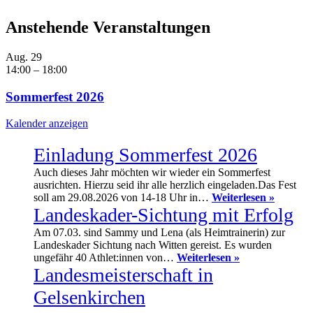
Anstehende Veranstaltungen
Aug.
29
14:00
–
18:00
Sommerfest 2026
Kalender anzeigen
Einladung Sommerfest 2026
Auch dieses Jahr möchten wir wieder ein Sommerfest
ausrichten. Hierzu seid ihr alle herzlich eingeladen.Das Fest
Einladu
soll am 29.08.2026 von 14-18 Uhr in…
Weiterlesen »
Sommerf
Landeskader-Sichtung mit Erfolg
2026
Am 07.03. sind Sammy und Lena (als Heimtrainerin) zur
Landeskader Sichtung nach Witten gereist. Es wurden
Landeskader-
ungefähr 40 Athlet:innen von…
Weiterlesen »
Sichtung
Landesmeisterschaft in
mit
Gelsenkirchen
Erfolg