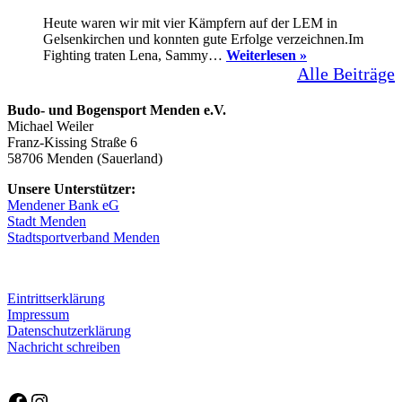
Heute waren wir mit vier Kämpfern auf der LEM in
Gelsenkirchen und konnten gute Erfolge verzeichnen.Im
Landesmeisters
Fighting traten Lena, Sammy…
Weiterlesen »
in
Alle Beiträge
Gelsenkirchen
Budo- und Bogensport Menden e.V.
Michael Weiler
Franz-Kissing Straße 6
58706 Menden (Sauerland)
Unsere Unterstützer:
Mendener Bank eG
Stadt Menden
Stadtsportverband Menden
Eintrittserklärung
Impressum
Datenschutzerklärung
Nachricht schreiben
Facebook
Instagram