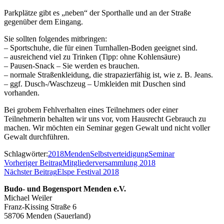
Parkplätze gibt es „neben“ der Sporthalle und an der Straße
gegenüber dem Eingang.
Sie sollten folgendes mitbringen:
– Sportschuhe, die für einen Turnhallen-Boden geeignet sind.
– ausreichend viel zu Trinken (Tipp: ohne Kohlensäure)
– Pausen-Snack – Sie werden es brauchen.
– normale Straßenkleidung, die strapazierfähig ist, wie z. B. Jeans.
– ggf. Dusch-/Waschzeug – Umkleiden mit Duschen sind
vorhanden.
Bei grobem Fehlverhalten eines Teilnehmers oder einer
Teilnehmerin behalten wir uns vor, vom Hausrecht Gebrauch zu
machen. Wir möchten ein Seminar gegen Gewalt und nicht voller
Gewalt durchführen.
Schlagwörter:
2018
Menden
Selbstverteidigung
Seminar
Vorheriger Beitrag
Mitgliederversammlung 2018
Nächster Beitrag
Elspe Festival 2018
Budo- und Bogensport Menden e.V.
Michael Weiler
Franz-Kissing Straße 6
58706 Menden (Sauerland)