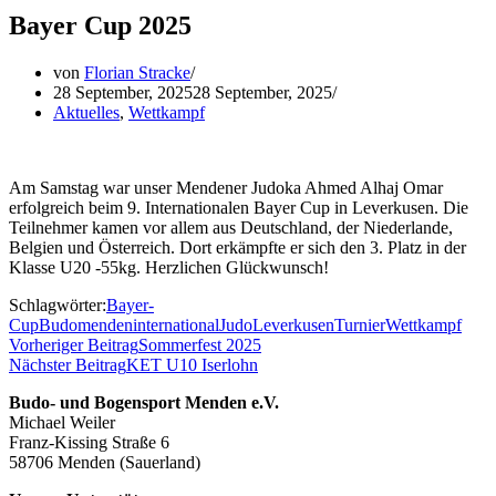
Bayer Cup 2025
von
Florian Stracke
28 September, 2025
28 September, 2025
Aktuelles
,
Wettkampf
Am Samstag war unser Mendener Judoka Ahmed Alhaj Omar
erfolgreich beim 9. Internationalen Bayer Cup in Leverkusen. Die
Teilnehmer kamen vor allem aus Deutschland, der Niederlande,
Belgien und Österreich. Dort erkämpfte er sich den 3. Platz in der
Klasse U20 -55kg. Herzlichen Glückwunsch!
Schlagwörter:
Bayer-
Cup
Budomenden
international
Judo
Leverkusen
Turnier
Wettkampf
Vorheriger Beitrag
Sommerfest 2025
Nächster Beitrag
KET U10 Iserlohn
Budo- und Bogensport Menden e.V.
Michael Weiler
Franz-Kissing Straße 6
58706 Menden (Sauerland)