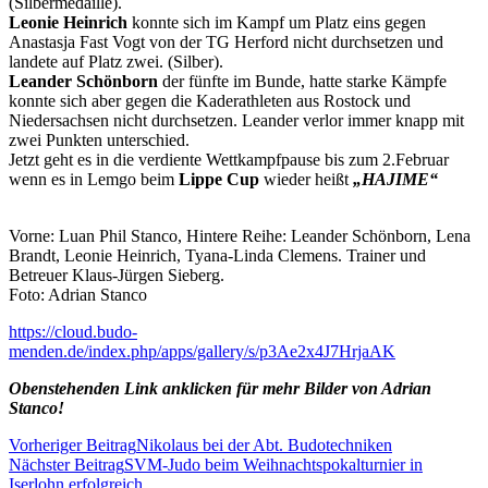
(Silbermedaille).
Leonie Heinrich
konnte sich im Kampf um Platz eins gegen
Anastasja Fast Vogt von der TG Herford nicht durchsetzen und
landete auf Platz zwei. (Silber).
Leander Schönborn
der fünfte im Bunde, hatte starke Kämpfe
konnte sich aber gegen die Kaderathleten aus Rostock und
Niedersachsen nicht durchsetzen. Leander verlor immer knapp mit
zwei Punkten unterschied.
Jetzt geht es in die verdiente Wettkampfpause bis zum 2.Februar
wenn es in Lemgo beim
Lippe Cup
wieder heißt
„HAJIME“
Vorne: Luan Phil Stanco, Hintere Reihe: Leander Schönborn, Lena
Brandt, Leonie Heinrich, Tyana-Linda Clemens. Trainer und
Betreuer Klaus-Jürgen Sieberg.
Foto: Adrian Stanco
https://cloud.budo-
menden.de/index.php/apps/gallery/s/p3Ae2x4J7HrjaAK
Obenstehenden Link anklicken für mehr Bilder von Adrian
Stanco!
Vorheriger Beitrag
Nikolaus bei der Abt. Budotechniken
Nächster Beitrag
SVM-Judo beim Weihnachtspokalturnier in
Iserlohn erfolgreich