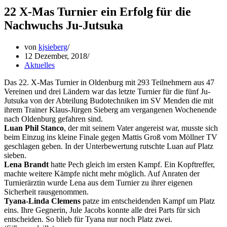
22 X-Mas Turnier ein Erfolg für die
Nachwuchs Ju-Jutsuka
von
kjsieberg
12 Dezember, 2018
Aktuelles
Das 22. X-Mas Turnier in Oldenburg mit 293 Teilnehmern aus 47
Vereinen und drei Ländern war das letzte Turnier für die fünf Ju-
Jutsuka von der Abteilung Budotechniken im SV Menden die mit
ihrem Trainer Klaus-Jürgen Sieberg am vergangenen Wochenende
nach Oldenburg gefahren sind.
Luan Phil Stanco
, der mit seinem Vater angereist war, musste sich
beim Einzug ins kleine Finale gegen Mattis Groß vom Möllner TV
geschlagen geben. In der Unterbewertung rutschte Luan auf Platz
sieben.
Lena Brandt
hatte Pech gleich im ersten Kampf. Ein Kopftreffer,
machte weitere Kämpfe nicht mehr möglich. Auf Anraten der
Turnierärztin wurde Lena aus dem Turnier zu ihrer eigenen
Sicherheit rausgenommen.
Tyana-Linda Clemens
patze im entscheidenden Kampf um Platz
eins. Ihre Gegnerin, Jule Jacobs konnte alle drei Parts für sich
entscheiden. So blieb für Tyana nur noch Platz zwei.