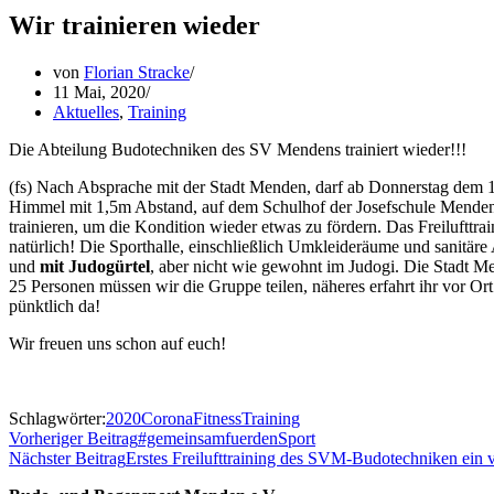
Wir trainieren wieder
von
Florian Stracke
11 Mai, 2020
Aktuelles
,
Training
Die Abteilung Budotechniken des SV Mendens trainiert wieder!!!
(fs) Nach Absprache mit der Stadt Menden, darf ab Donnerstag de
Himmel mit 1,5m Abstand, auf dem Schulhof der Josefschule Menden (W
trainieren, um die Kondition wieder etwas zu fördern. Das Freilufttra
natürlich! Die Sporthalle, einschließlich Umkleideräume und sanitäre 
und
mit Judogürtel
, aber nicht wie gewohnt im Judogi. Die Stadt Me
25 Personen müssen wir die Gruppe teilen, näheres erfahrt ihr vor Or
pünktlich da!
Wir freuen uns schon auf euch!
Schlagwörter:
2020
Corona
Fitness
Training
Vorheriger Beitrag
#gemeinsamfuerdenSport
Nächster Beitrag
Erstes Freilufttraining des SVM-Budotechniken ein v