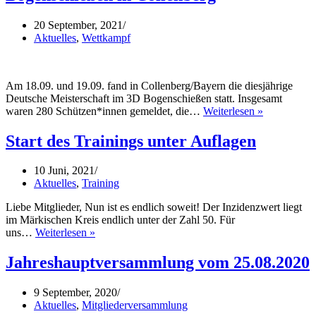
20 September, 2021
Aktuelles
,
Wettkampf
Am 18.09. und 19.09. fand in Collenberg/Bayern die diesjährige
Deutsche Meisterschaft im 3D Bogenschießen statt. Insgesamt
Deutsche
waren 280 Schützen*innen gemeldet, die…
Weiterlesen »
Meisterscha
im
Start des Trainings unter Auflagen
3D
Bogenschie
10 Juni, 2021
in
Aktuelles
,
Training
Collenberg
Liebe Mitglieder, Nun ist es endlich soweit! Der Inzidenzwert liegt
im Märkischen Kreis endlich unter der Zahl 50. Für
Start
uns…
Weiterlesen »
des
Trainings
Jahreshauptversammlung vom 25.08.2020
unter
Auflagen
9 September, 2020
Aktuelles
,
Mitgliederversammlung