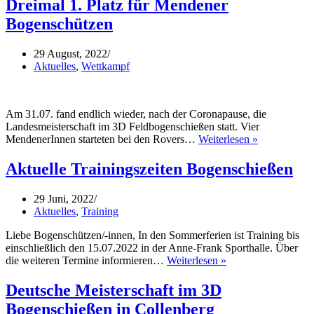
Dreimal 1. Platz für Mendener
und
Bogenschützen
Münster
29 August, 2022
Aktuelles
,
Wettkampf
Am 31.07. fand endlich wieder, nach der Coronapause, die
Landesmeisterschaft im 3D Feldbogenschießen statt. Vier
Dreimal
MendenerInnen starteten bei den Rovers…
Weiterlesen »
1.
Platz
Aktuelle Trainingszeiten Bogenschießen
für
Mendener
29 Juni, 2022
Bogenschüt
Aktuelles
,
Training
Liebe Bogenschützen/-innen, In den Sommerferien ist Training bis
einschließlich den 15.07.2022 in der Anne-Frank Sporthalle. Über
Aktuelle
die weiteren Termine informieren…
Weiterlesen »
Trainingszeiten
Bogenschießen
Deutsche Meisterschaft im 3D
Bogenschießen in Collenberg