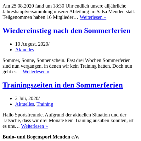
Am 25.08.2020 fand um 18:30 Uhr endlich unsere alljährliche
Jahreshauptversammlung unserer Abteilung im Salsa Menden statt.
Jahreshauptvers
Teilgenommen haben 16 Mitglieder…
Weiterlesen »
vom
25.08.2020
Wiedereinstieg nach den Sommerferien
10 August, 2020
Aktuelles
Sommer, Sonne, Sonnenschein. Fast drei Wochen Sommerferien
sind nun vergangen, in denen wir kein Training hatten. Doch nun
Wiedereinstieg
geht es…
Weiterlesen »
nach
den
Trainingszeiten in den Sommerferien
Sommerferien
2 Juli, 2020
Aktuelles
,
Training
Hallo Sportsfreunde, Aufgrund der aktuellen Situation und der
Tatsache, dass wir drei Monate kein Training ausüben konnten, ist
Trainingszeiten
es uns…
Weiterlesen »
in
Budo- und Bogensport Menden e.V.
den