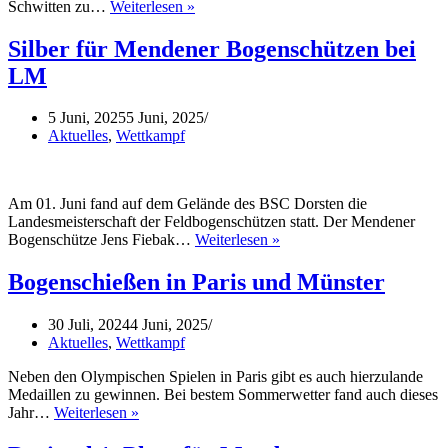
Sommerfest
Schwitten zu…
Weiterlesen »
2025
Silber für Mendener Bogenschützen bei
LM
5 Juni, 2025
5 Juni, 2025
Aktuelles
,
Wettkampf
Am 01. Juni fand auf dem Gelände des BSC Dorsten die
Landesmeisterschaft der Feldbogenschützen statt. Der Mendener
Silber
Bogenschütze Jens Fiebak…
Weiterlesen »
für
Mendener
Bogenschießen in Paris und Münster
Bogenschützen
bei
30 Juli, 2024
4 Juni, 2025
LM
Aktuelles
,
Wettkampf
Neben den Olympischen Spielen in Paris gibt es auch hierzulande
Medaillen zu gewinnen. Bei bestem Sommerwetter fand auch dieses
Bogenschießen
Jahr…
Weiterlesen »
in
Paris