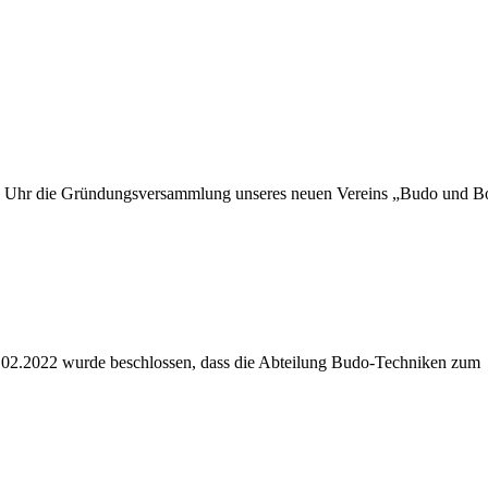
00 Uhr die Gründungsversammlung unseres neuen Vereins „Budo und B
4.02.2022 wurde beschlossen, dass die Abteilung Budo-Techniken zum
adung
V
r
in