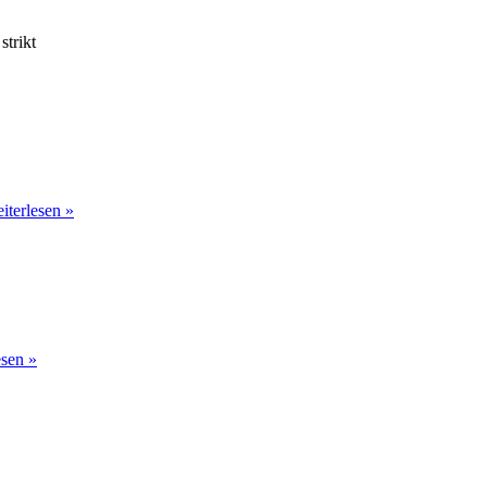
trikt
Jahreshauptversammlung
iterlesen »
2022
Jahreshauptversammlung
esen »
2021