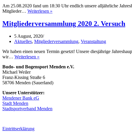
Am 25.08.2020 fand um 18:30 Uhr endlich unsere alljährliche Jahre
Jahreshauptversammlung
Mitglieder…
Weiterlesen »
vom
25.08.2020
Mitgliederversammlung 2020 2. Versuch
5 August, 2020
Aktuelles
,
Mitgliederversammlung
,
Veranstaltung
Wir haben einen neuen Termin gesetzt! Unsere diesjährige Jahreshaup
Mitgliederversammlung
wir…
Weiterlesen »
2020
Budo- und Bogensport Menden e.V.
2.
Michael Weiler
Versuch
Franz-Kissing Straße 6
58706 Menden (Sauerland)
Unsere Unterstützer:
Mendener Bank eG
Stadt Menden
Stadtsportverband Menden
Eintrittserklärung